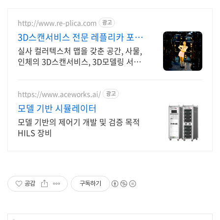
http://www.re-plica.com
광고
3D스캔서비스 전문 레플리카 포토
스캔부스, 실사3D스캔!
실사 컬러텍스처 맵을 갖춘 공간, 사물,
인체의 3D스캔서비스, 3D모델링 서비
스 실사컬러 텍스처맵을 보유한 3D스
캔 서비스를 받아보세요!
https://www.aceworks.ai/
광고
모델 기반 시뮬레이터
모델 기반의 제어기 개발 및 검증 목적
HILS 장비
공감
구독하기