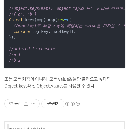
//Object.keys(map)은 object map의 모든 키값을 반환한다
//['a', 'b']
Object
.keys(map).map(
key
=>
{

//map[key]로 해당 key에 해당하는 value를 가져올 수 있
console
.log(key, map[key]);

});

//printed in console
//a 1
//b 2
또는 모든 키값이 아니라, 모든 value값들만 불러오고 싶다면
Object.keys대신 Object.values를 사용할 수 있다.
공감
구독하기