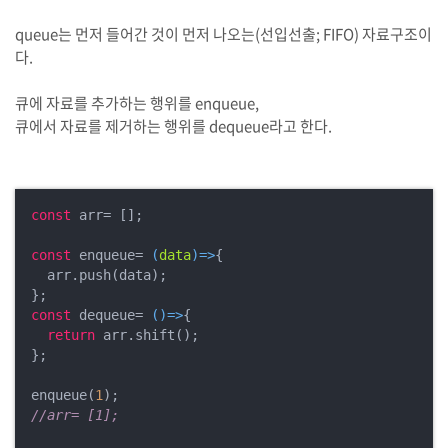
queue는 먼저 들어간 것이 먼저 나오는(선입선출; FIFO) 자료구조이
다.
큐에 자료를 추가하는 행위를 enqueue,
큐에서 자료를 제거하는 행위를 dequeue라고 한다.
const
 arr= [];

const
 enqueue= 
(
data
)=>
{

  arr.push(data);

const
 dequeue= 
()=>
{

return
 arr.shift();

};

enqueue(
1
//arr= [1];