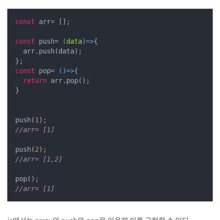
const
 arr= [];

const
 push= 
(
data
)=>
{

  arr.push(data);

const
 pop= 
()=>
{

return
 arr.pop();

}

push(
1
//arr= [1]
push(
2
//arr= [1,2]
//arr= [1]