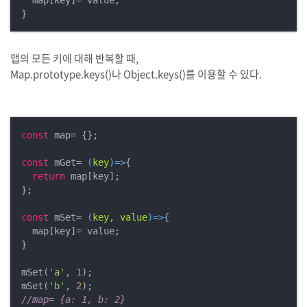
  map[key]= value;

}
맵의 모든 키에 대해 반복할 때,
Map.prototype.keys()나 Object.keys()를 이용할 수 있다.
const
 map= {};

const
 mGet= 
(
key
)=>
{

return
 map[key];

};

const
 mSet= 
(
key, value
)=>
{

  map[key]= value;

}

mSet(
'a'
, 
1
);

mSet(
'b'
, 
2
//map= {a: 1, b: 2}