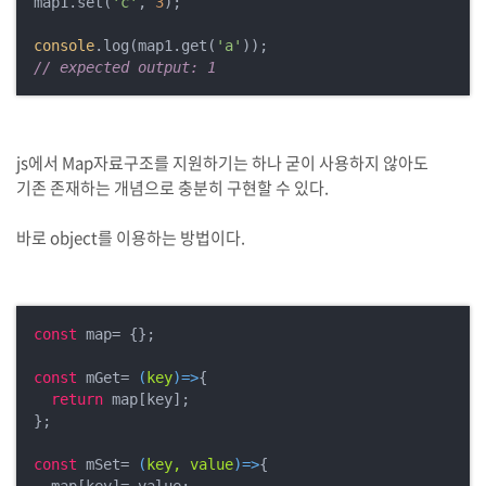
map1.set(
'c'
, 
3
);

console
.log(map1.get(
'a'
// expected output: 1
js에서 Map자료구조를 지원하기는 하나 굳이 사용하지 않아도
기존 존재하는 개념으로 충분히 구현할 수 있다.
바로 object를 이용하는 방법이다.
const
 map= {};

const
 mGet= 
(
key
)=>
{

return
 map[key];

};

const
 mSet= 
(
key, value
)=>
{
