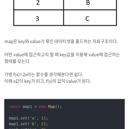
map은 key와 value가 묶인 데이터셋을 홀드하는 자료구조이다.
어떤 value에 접근하고자 할 때 key값을 이용해 value에 접근하는
형태를 갖는다.
가령 f(x)= 2x라는 함수를 생각해본다면 쉽다.
이때 x값이 key가 되고, f(x)의 값이 value가 된다.
const
 map1 = 
new
Map
();

map1.set(
'a'
, 
1
);

map1.set(
'b'
, 
2
);
