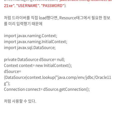
21:xe", "USERNAME
", "PASSWORD"
);
처럼 드라이버를 직접 load했다면, Resource태그에서 필요한 정보
를 미리 입력했기 때문에
import javax.naming.Context;
import javax.naming.InitialContext;
import javax.sql.DataSource;
private DataSource dSource= null;
Context context= new InitialContext();
dSource=
(DataSource)context.lookup("java.comp/env/jdbc/Oracle11
g");
Connection connect= dSource.getConnection();
처럼 사용할 수 있다.