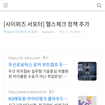
[사이퍼즈 서포터] 헬스체크 정책 추가
Project/사이퍼즈 서포터
Satisfaction
2023. 11. 26. 00:05
https://dr-rokey.com
광고
두산로보틱스 로키 부트캠프 두
산/미국 기업 인턴쉽
두산 피지컬AI 실무형 기술중심 차별화
된 커리큘럼 수료가 아닌 취업완성! 백
엔드 지능형 로봇 개발을 위한 ROS 프
로그램부터 컴퓨터비전까지!
http://www.hrditbank.kr
광고
KG에듀원 아이티뱅크 클라우드
정보보안 취업반