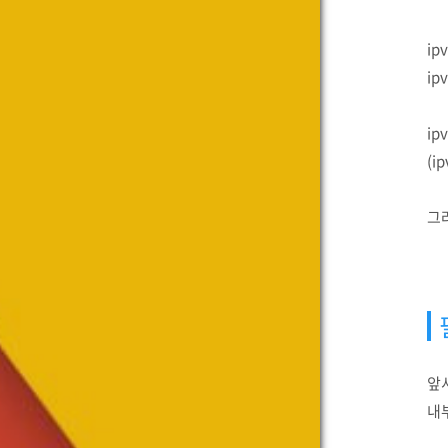
ip
ip
ip
(i
그러
앞
내부