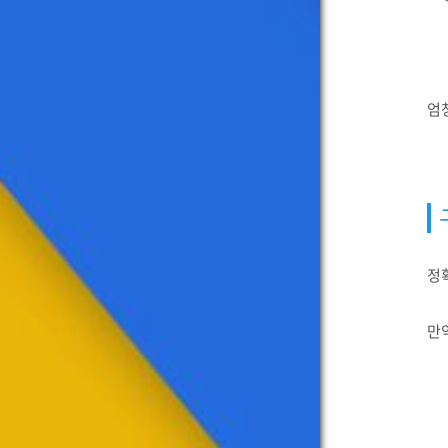
엄
정확
만약