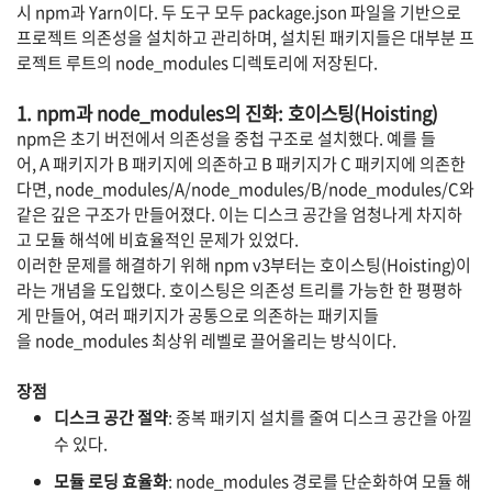
시
npm과
Yarn이다. 두 도구 모두
package.json
파일을 기반으로
프로젝트 의존성을 설치하고 관리하며, 설치된 패키지들은 대부분 프
로젝트 루트의
node_modules
디렉토리에 저장된다.
1. npm과
node_modules의 진화: 호이스팅(Hoisting)
npm은 초기 버전에서 의존성을 중첩 구조로 설치했다. 예를 들
어,
A
패키지가
B
패키지에 의존하고
B
패키지가
C
패키지에 의존한
다면,
node_modules/A/node_modules/B/node_modules/C와
같은 깊은 구조가 만들어졌다. 이는 디스크 공간을 엄청나게 차지하
고 모듈 해석에 비효율적인 문제가 있었다.
이러한 문제를 해결하기 위해
npm v3부터는 호이스팅(Hoisting)이
라는 개념을 도입했다. 호이스팅은 의존성 트리를 가능한 한 평평하
게 만들어, 여러 패키지가 공통으로 의존하는 패키지들
을
node_modules
최상위 레벨로 끌어올리는 방식이다.
장점
디스크 공간 절약
: 중복 패키지 설치를 줄여 디스크 공간을 아낄
수 있다.
모듈 로딩 효율화
:
node_modules
경로를 단순화하여 모듈 해