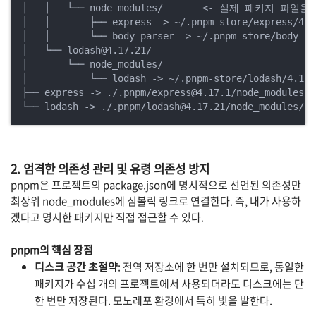
│   │   └── node_modules/       <- 실제 패키지 파
│   │       ├── express -> ~/.pnpm-store/express/4.17
│   │       └── body-parser -> ~/.pnpm-store/body-pa
│   └── lodash@4.17.21/

│       └── node_modules/

│           └── lodash -> ~/.pnpm-store/lodash/4.17.2
├── express -> ./.pnpm/express@4.17.1/node_modu
└── lodash -> ./.pnpm/lodash@4.17.21/node_modul
2. 엄격한 의존성 관리 및 유령 의존성 방지
pnpm은 프로젝트의
package.json에 명시적으로 선언된 의존성만
최상위
node_modules에 심볼릭 링크로 연결한다. 즉, 내가 사용하
겠다고 명시한 패키지만 직접 접근할 수 있다.
pnpm의 핵심 장점
디스크 공간 초절약
: 전역 저장소에 한 번만 설치되므로, 동일한
패키지가 수십 개의 프로젝트에서 사용되더라도 디스크에는 단
한 번만 저장된다. 모노레포 환경에서 특히 빛을 발한다.