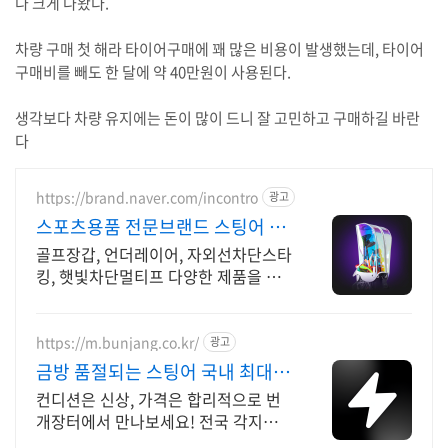
나 크게 나왔다.
차량 구매 첫 해라 타이어구매에 꽤 많은 비용이 발생했는데, 타이어
구매비를 빼도 한 달에 약 40만원이 사용된다.
생각보다 차량 유지에는 돈이 많이 드니 잘 고민하고 구매하길 바란
다
https://brand.naver.com/incontro
광고
스포츠용품 전문브랜드 스팅어 스
냅 버튼으로 간편조절 가능
골프장갑, 언더레이어, 자외선차단스타
킹, 햇빛차단멀티프 다양한 제품을 만
나보세요!
https://m.bunjang.co.kr/
광고
금방 품절되는 스팅어 국내 최대
브랜드 중고거래
컨디션은 신상, 가격은 합리적으로 번
개장터에서 만나보세요! 전국 각지에
서 올라오는 전국구 최다 상품 매일 10