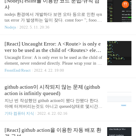
함께 보여준다 (윈도우 계열에서는 사용할 수 없다)
[Nodejs] eslint를 이용한 코드 문법/규칙 검
마지막 행에 node프로세스가 실행중인 스크립트 정
사
보가 표시된다. (정확히는 node 프로세스 실행 시 사
nodejs 환경에서 개발하다 보면 오타 등으로 인한 syn
용한 커맨드 전체가 출력된다) 첫 행이 pid이므로, 종
tax error 가 발생하는 일이 잦다. const foo= ''; fooo.spl
료할 프로세스가 있는 경우 그 node 프로세스가 어떤
it('1'); // fooo is not defined 가령 이런 코드는 당연히
Nodejs
2022. 5. 11. 20:36
스크립트를 실행하는 것인지 확인한 후 kill 커맨드를
오류가 나지만, 실행 전에 알아차릴 수 있는 오류임
이용해 종료할 수도 있다.
에도(fooo가 정의되지 않음) 적극적으로 알려주지 않
는다. 그래서 추후 오류가 발생하면 코드를 한줄한줄
[React] Uncaught Error: A <Route> is only e
읽어 내려가면서 찾곤 하는데 여간 쓸데없고 재미없
ver to be used as the child of <Routes> eleme
는 일이 아니다. Eslint eslint를 사용하면 문법 오류를
nt, never rendered directly. Please wrap your
Uncaught Error: A is only ever to be used as the child of
사전에 알려주고, 심지어 자동으로 수정해줄 수도 있
<Route> in a <Routes>.
element, never rendered directly. Please wrap your in a .
다. 예를 들어 위의 오류 코드에 eslint를 적용하면 오
갑자기 를 로 감싸라는 오류가 출력됐다. 그런데 Mac
FrontEnd/React
2022. 4. 22. 19:00
류를 하이라이팅해줄 뿐만 아니라 일부 규칙에 어긋
환경에서는 정상 작동하다가 플랫폼을 옮기니 이 오
나는(foo의 경우 선언 후 사용되지 않음)구문까지 잡
류가 발생해서 의아했다. 원인과 해결 react-router 6
아낼 ..
버전부터 로 를 감싸는게 강제되었기 때문이다 return
github action이 시작되지 않는 문제 (github
( ) 버전 5까지는 위처럼 작성할 수 있었지만 버전 6
action is infinitly queued)
부터는 아래처럼 작성해줘야 한다 return ( ) Mac에서
지난 번 작성했던 github action이 됐다 안됐다 한다.
는 됐던 이유? package.json에 react-router의 버전이 lat
아예 터져버리는것도 아니고 queued상태로 몇시간째
est로 되어있었기 때문이다. 과거 5버전이 최신 버전
있으니 답답하기만 하다. 원인 https://stackoverflow.co
기타 컴퓨터 지식
2022. 4. 22. 02:16
일때 설치하고 package.loc..
m/questions/71027513/all-github-action-jobs-are-queued
-and-never-running all github action jobs are queued and
never running Updated: 2~3days After, my job is failed
[React] github action을 이용한 자동 배포 환
automatically with below message I have some trouble al