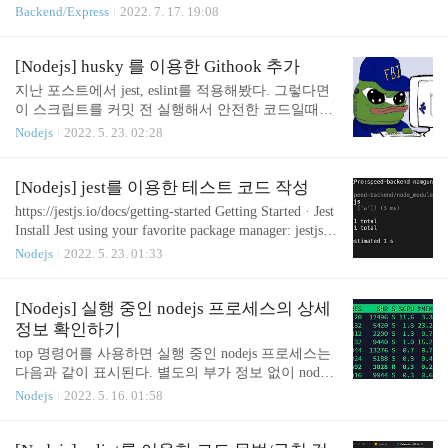
quest를 보냈을 때 express project까지 도달하는 과정
Backend/Express
2022. 7. 17. 19:08
호화 부분을 제외하고 살펴보면 1. 서버가 클라이언
은 위와 같다. 그런데 express에서 req.ip 값을 확인하
트에게 인증서를 제시 2. 클라이언트는 인증 기관(C
니, 전부 127.0.0.1로 찍혀 있었다. 왜 그럴까? 사실 ex
A)에..
press의 관점에서는 앞단에서 아파치가 프록시를 해
[Nodejs] husky 를 이용한 Githook 추가
주고 뭐고 그런건 관심없고 apache가 express에게 requ
지난 포스트에서 jest, eslint를 적용해봤다. 그렇다면
est를 보내는 것으로 인식된다. 따라서 자기 자신에게
이 스크립트를 커밋 전 실행해서 안전한 코드일때만
포트 번호만 바꿔서 보내는 것으로 작동하므로, 요청
허가할 수는 없을까? https://www.npmjs.com/package/h
Nodejs
2022. 5. 23. 02:28
ip가 127.0.0.1로 찍히는 것이다. req.ip express의 req.i
usky husky Modern native Git hooks made easy. Latest v
p는 어떻게 구현되어 있을까? expressjs https://github.c
ersion: 8.0.1, last published: 13 days ago. Start using hus
om/e..
ky in your project by running `npm i husky`. There are
[Nodejs] jest를 이용한 테스트 코드 작성
2316 other projects in the npm registry using husky. ww
https://jestjs.io/docs/getting-started Getting Started · Jest
w.npmjs.com husky 허스키를 사용하면 githooks 스
Install Jest using your favorite package manager: jestjs.io
펙을 손쉽게 사용할 수 있다. https://git-s..
설치 yarn add --dev jest devDependency에 jest를 추가
Nodejs
2022. 5. 23. 01:33
한다 yarn jest --init 초기 설정이 필요한 경우(browser
환경, typescript 사용 등) 위 커맨드를 이용한다. 테스
트 코드 작성 // index.js // object[key] value is not null?
[Nodejs] 실행 중인 nodejs 프로세스의 상세
const requireValues = (object, keys = []) => { let result =
정보 확인하기
true; keys.map(key => { if (!object[ke..
top 명령어를 사용하면 실행 중인 nodejs 프로세스는
다음과 같이 표시된다. 별도의 부가 정보 없이 node
로만 표시되기 때문에 정확히 어떤 스크립트가 실행
Nodejs
2022. 5. 16. 01:58
되고 있는지는 알 수 없다. ps -aef | grep node 이 명령
을 이용하면 실행 중인 node 프로세스의 상세 정보를