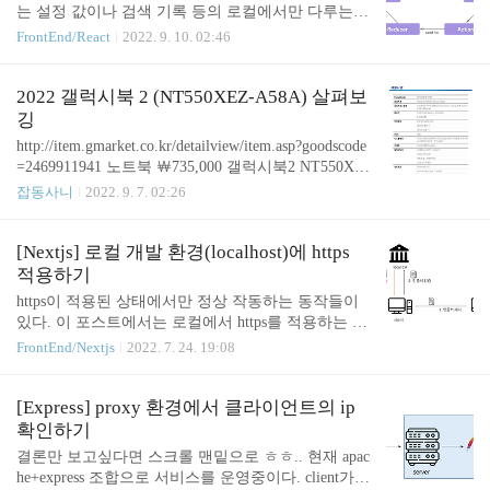
nd lightweight React WYSIWYG editor. Contribute ..
는 설정 값이나 검색 기록 등의 로컬에서만 다루는
상태들을 관리하는데 사용하고 있고, swr에는 서버로
FrontEnd/React
2022. 9. 10. 02:46
부터 받아온 데이터(상태)를 관리하는데 사용하고 있
다. 기존에는 swr를 사용하지 않고 redux만을 사용해
모든 전역 상태를 관리했었지만, 캐시 관리 등의 문
2022 갤럭시북 2 (NT550XEZ-A58A) 살펴보
제로 서버에서 받아오는 데이터는 swr로 이관한 상태
깅
였다. 그러나 redux의 높은 복잡성과 swr의 단순함을
http://item.gmarket.co.kr/detailview/item.asp?goodscode
보면서 로컬 값도 swr로 관리하면 안될까 하는 생각
=2469911941 노트북 ￦735,000 갤럭시북2 NT550XE
을 하게 되었다. redux의 라이프사이클에서 알 수 있
Z-A58A 최종57만 인텔12세대 대학생추천 인강용 교
잡동사니
2022. 9. 7. 02:26
듯 보면 redux에서 새로운 상태를 다루고자 할 때 새
육용 사무용 item.gmarket.co.kr 한가위 세일때 57만원
로운 state를 정의하고 그 상태의 변화를 일으킬 때 필
에 구매한 2022년형 갤럭시북 2이다. 스펙시트는 이
요한 action과 reducer를 만들고 store에 통..
렇다. 딱 보급형 사무용 노트북 스펙이다. 디자인은
[Nextjs] 로컬 개발 환경(localhost)에 https
나름 나쁘지 않다고 생각한다. 플라스틱 바디로 되어
적용하기
있어 무게를 줄이려고(+ 원가절감) 한것 같긴 한데,
https이 적용된 상태에서만 정상 작동하는 동작들이
1.8kg라 그래도 무겁다. 두께 역시 18.5mm로 두꺼운
있다. 이 포스트에서는 로컬에서 https를 적용하는 방
편이다만, 두꺼운 덕분인지 포트 구성이 나름 다양하
법을 알아본다. 아이디어 우리가 https 가 적용된 웹
FrontEnd/Nextjs
2022. 7. 24. 19:08
다. 입력 포트는 HDMI, USB3.2, USB2.0, USE C(2
사이트에 접속할 때 어떤 일이 일어날까? https://nurit
개), 랜, 오디오가 있다. 특히..
ech.tistory.com/25 HTTPS 통신 원리 쉽게 이해하기
(Feat. SSL Handshake, SSL 인증서) 이 글을 쓰게 된
[Express] proxy 환경에서 클라이언트의 ip
이유는,, 나의 평소 HTTPS 에 대한 지식은 HTTPS 가
확인하기
암호화된 네트워크 통신 프로토콜이고 HTTPS 를 사
결론만 보고싶다면 스크롤 맨밑으로 ㅎㅎ.. 현재 apac
용한 네트워크 통신에서는 주고받는 패킷을 까도 데
he+express 조합으로 서비스를 운영중이다. client가 re
이터가 암호화되어 있어 안 nuritech.tistory.com 암/복