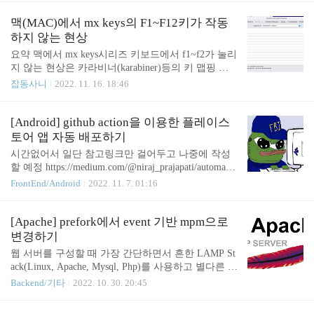
용은 버그 수정 및 편의성 강화로써 광고 관련 코드
우수수 쏟아졌는데 하나씩 해결법을 설명하겠다. kap
는 수정된 바가 전혀 없다는..
tDefaultsDebugKotlin ... InvocationTargetException Exe
맥(MAC)에서 mx keys의 F1~F12키가 작동
cution failed for task ':app:kaptDefaultsDebugKotlin'. >
하지 않는 현상
A failure occurred while executing org.jetbrains.kotlin.g
요약 맥에서 mx keys시리즈 키보드에서 f1~f2가 눌리
radle.internal.KaptWithoutKotlincTask$KaptExecutionW
지 않는 현상은 카라비너(karabiner)등의 키 맵핑 유
orkAction > java.lang.reflect.Inv..
틸리티와 충돌을 일으켜 발생하는 문제다. 해당 유틸
잡동사니
2022. 11. 16. 18:46
리티에서 mx keys mini에 대한 매핑 정보를 날려주면
된다. https://m.blog.naver.com/bzwon/221953747472 로
지텍 MX Keys - Karabiner Elements 설정 로지텍 MX
[Android] github action을 이용한 플레이스
Keys 리뷰 포스팅 링크 본 포스팅은 OSX 사용 환경
토어 앱 자동 배포하기
에서 로지텍 MX keys의 한/영 전환 설... blog.naver.co
시간없어서 일단 참고링크만 걸어두고 나중에 작성
m
할 예정 https://medium.com/@niraj_prajapati/automate-
android-app-publishing-on-play-store-using-github-actio
FrontEnd/Android
2022. 11. 7. 01:16
ns-554de7801c36 Automate Android App Publishing on
Play Store using GitHub Actions In this post, I’ll show h
ow I managed to automate android app publishing on Pla
[Apache] prefork에서 event 기반 mpm으로
y Store. medium.com https://github.com/r0adkll/upload-
변경하기
google-play/issues/127 Error: Invalid value at 'tra..
웹 서버를 구성할 때 가장 간단하면서 흔한 LAMP St
ack(Linux, Apache, Mysql, Php)를 사용하고 별다른 설
정을 하지 않았다면 이 포스트가 도움이 될 것이다.
Backend/기타
2022. 10. 30. 20:45
기본적으로 prefork기반의 mpm을 사용하게 되는데,
prefork방식은 요청 1개가 프로세스 1개에 대응되기