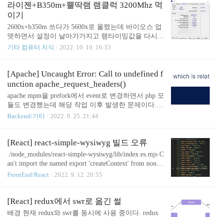
때문에 사용자가 늘어날 수록 메모리 사용량이 급증
라이젠+B350m+뿔딱램 램클럭 3200Mhz 먹
한다. (30~40%정도의 메모리를 사용하고 프로세스
이기
의 갯수도 매우 많다) 나 역시 이 문제를 해결하기 위
2600x+b350m 쓰다가 5600x로 올렸는데 바이오스 업
해 event기반 mpm으로 변경했다. mpm은 어떤 종류
뎃하면서 설정이 날아가가지고 램타이밍값을 다시
가 있을까? 종류별로 어떤 장단점이 있을까? 어떻게
잡기 어려웠다. 왜냐면 18년도에 램값개비쌀때 싼거
기타 컴퓨터 지식
2022. 10. 10. 16:33
변경할 수 있을까? 한번 알아보자 Apache mpm prefor
하나 집어온거라 국민오버도 안먹는 개뿔딱 게일램
k (기본값) 프리포크 방식은 한 개의 프로세스가 한
이기 때문이다. 뭔짓을해도 2933클럭 위로는 먹지를
개의 연결을 처리한다. 아파치 설치..
않는데, 너도 뿔딱이라면 아래 값으로 한번 3200에
[Apache] Uncaught Error: Call to undefined f
도전해보기 바란다. 설정값 램타이밍: 18-20-20-20-40
unction apache_request_headers()
램클럭: 3200Mhz 램전압: 1.25V 램전압은 맨날 1.3,
apache mpm을 prefork에서 event로 변경하면서 php 모
1.35주다가 라이젠은 오히려 전압을 낮게 줬을때 오
듈도 변경했는데 해당 작업 이후 발생한 문제이다. U
버가 잘먹는다는 글을 봐서 1.25로 해봤더니 잘되더
ncaught Error: Call to undefined function apache_reques
Backend/기타
2022. 9. 25. 21:44
라~
t_headers() ... 원인 기존의 apache php 모듈을 제거하
고 php-fpm을 대신 활성화해서 apache_request_header
s() 함수가 지원되지 않는다. apache-php 연결 모듈에
[React] react-simple-wysiwyg 빌드 오류
따라 지원 여부가 갈린다. + 이것도 좀 웃긴게 php 공
./node_modules/react-simple-wysiwyg/lib/index.es.mjs C
식 문서에서도 어떤 페이지는 모듈 연결 방식에 상관
an't import the named export 'createContext' from non E
없이 모두 된다고 하고 또다른 페이지에서는 안된다
cmaScript module (only default export is available) 원래
FrontEnd/React
2022. 9. 12. 20:55
고 나온다. + 정확한 것은 php_info()를 호출해서 지
잘 됐는데 github action에서 빌드 중 위와 같은 오류
원되는 환경 변수들을 체크해보면 알 수 있다. 당연
가 발생했다. https://github.com/megahertz/react-simple
하게도 apa..
-wysiwyg GitHub - megahertz/react-simple-wysiwyg: Si
[React] redux에서 swr로 옮긴 썰
mple and lightweight React WYSIWYG editor Simple a
배경 현재 redux와 swr를 동시에 사용 중이다. redux