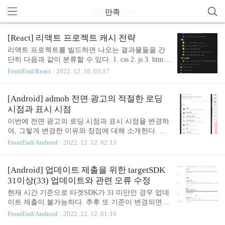
전체 글 (390)
만족
[React] 리액트 프로젝트 캐시 전략
리액트 프로젝트를 빌드하면 나오는 결과물들을 간
단히 다음과 같이 분류할 수 있다. 1. css 2. js 3. html
4. asset (png, svg ...) 이들에 관해 어떻게 캐시 전략을
FrontEnd/React
2022. 12. 18. 03:17
세울 수 있을까? css, js css와 js는 빌드할때마다 결과
물이 변경될 경우 파일네임 중간의 해시값이 바뀌게
된다. 예를 들어 처음 빌드했을 때 다음과 같은 빌드
[Android] admob 전면 광고의 적절한 로딩
결과물이 나왔다면, js코드를 일부 수정하고 다시 빌
시점과 표시 시점
드했을 때 이런 식으로 js가 변경되었으므로 main.[H
이번에 전면 광고의 로딩 시점과 표시 시점을 변경하
ASH].js 에서 HASH가 업데이트된다. 따라서 같은 이
여, 그렇게 변경한 이유와 장점에 대해 소개한다. 기
름의 css, js는 다시 로드할 필요가 없고, 영구적으로
존 기존에는 스플래시 화면이 초기화될 때(onCreate)
FrontEnd/Android
2022. 12. 12. 02:13
캐싱하기로 결정했다. (빌드 결과물에서 직접 코딩하
에서 로딩을 시작하고, 3초를 기다리거나 그 전에 광
는게 아닌 이상... 어차피 빌드 파일 이름이 변경되므
고가 로딩된 경우 표시했다. 그러나 admob의 응답 속
로 영구캐싱이 타당..
도는 그다지 빠르지 않으며, 네트워크가 느린 환경에
[Android] 업데이트 제출을 위한 targetSDK
있는 유저도 꽤나 많았기 때문에 노출률이 그다지 높
31이상(33) 업데이트와 관련 오류 수정
지 않았다. https://satisfactoryplace.tistory.com/133 [An
현재 시간 기준으로 타겟SDK가 31 미만인 경우 업데
droid] Google Play - 앱, 타사 광고, 기기 기능 방해 정
이트 제출이 불가능하다. 추후 또 기준이 변경되면
책 위반 갑자기 다음과 같은 메일이 날라오며 앱 업
올리고 문제찾고 해야하는데 이것이 귀찮기 때문에..
FrontEnd/Android
2022. 12. 12. 01:16
데이트가 거부되었다. 의아한 것은 해당 업데이트 내
이번에 33까지 한번에 올렸다. 아니나다를까 오류가