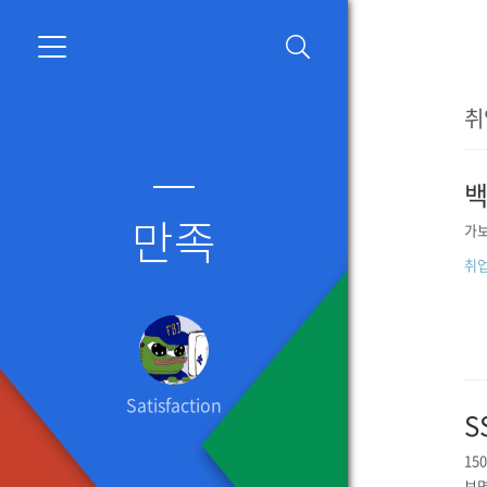
취
백
만족
가
취
Satisfaction
S
15
보면