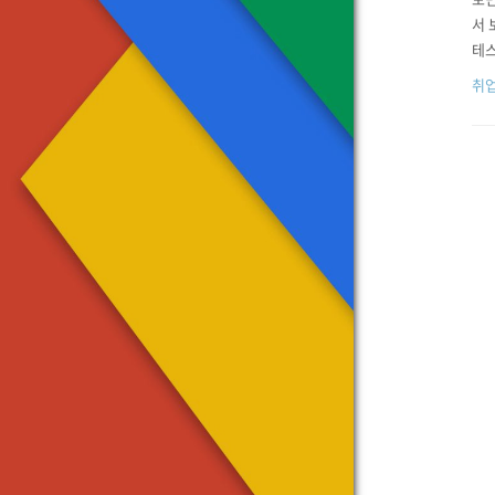
서 
테스
고,
취
에 
로..