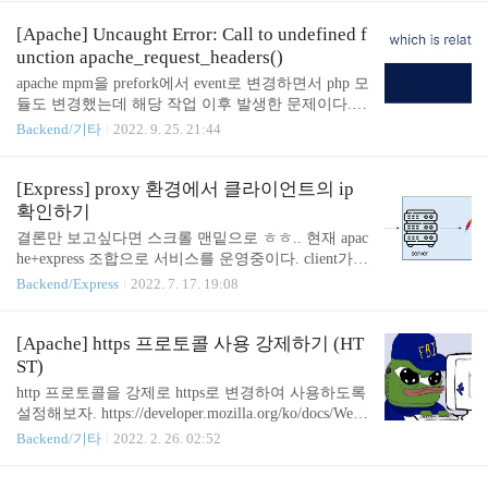
prefork방식은 요청 1개가 프로세스 1개에 대응되기
때문에 사용자가 늘어날 수록 메모리 사용량이 급증
[Apache] Uncaught Error: Call to undefined f
한다. (30~40%정도의 메모리를 사용하고 프로세스
unction apache_request_headers()
의 갯수도 매우 많다) 나 역시 이 문제를 해결하기 위
apache mpm을 prefork에서 event로 변경하면서 php 모
해 event기반 mpm으로 변경했다. mpm은 어떤 종류
듈도 변경했는데 해당 작업 이후 발생한 문제이다. U
가 있을까? 종류별로 어떤 장단점이 있을까? 어떻게
ncaught Error: Call to undefined function apache_reques
Backend/기타
2022. 9. 25. 21:44
변경할 수 있을까? 한번 알아보자 Apache mpm prefor
t_headers() ... 원인 기존의 apache php 모듈을 제거하
k (기본값) 프리포크 방식은 한 개의 프로세스가 한
고 php-fpm을 대신 활성화해서 apache_request_header
개의 연결을 처리한다. 아파치 설치..
s() 함수가 지원되지 않는다. apache-php 연결 모듈에
[Express] proxy 환경에서 클라이언트의 ip
따라 지원 여부가 갈린다. + 이것도 좀 웃긴게 php 공
확인하기
식 문서에서도 어떤 페이지는 모듈 연결 방식에 상관
결론만 보고싶다면 스크롤 맨밑으로 ㅎㅎ.. 현재 apac
없이 모두 된다고 하고 또다른 페이지에서는 안된다
he+express 조합으로 서비스를 운영중이다. client가 re
고 나온다. + 정확한 것은 php_info()를 호출해서 지
quest를 보냈을 때 express project까지 도달하는 과정
Backend/Express
2022. 7. 17. 19:08
원되는 환경 변수들을 체크해보면 알 수 있다. 당연
은 위와 같다. 그런데 express에서 req.ip 값을 확인하
하게도 apa..
니, 전부 127.0.0.1로 찍혀 있었다. 왜 그럴까? 사실 ex
press의 관점에서는 앞단에서 아파치가 프록시를 해
[Apache] https 프로토콜 사용 강제하기 (HT
주고 뭐고 그런건 관심없고 apache가 express에게 requ
ST)
est를 보내는 것으로 인식된다. 따라서 자기 자신에게
http 프로토콜을 강제로 https로 변경하여 사용하도록
포트 번호만 바꿔서 보내는 것으로 작동하므로, 요청
설정해보자. https://developer.mozilla.org/ko/docs/Web/
ip가 127.0.0.1로 찍히는 것이다. req.ip express의 req.i
HTTP/Headers/Strict-Transport-Security Strict-Transpor
Backend/기타
2022. 2. 26. 02:52
p는 어떻게 구현되어 있을까? expressjs https://github.c
t-Security - HTTP | MDN HTTP Strict-Transport-Securi
om/e..
ty response header (종종 HSTS (en-US) 로 약칭) 는 H