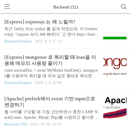
Backend (32)
[Express] expressjs 는 왜 느릴까?
최근 fastify 라는 nodejs 를 알게 되었는데, 이 framew
ork는 "express 보다 4배 빠르다" 고 한다.https://fastif
y.dev/benchmarks/ 위 사이트에 들어가보면 다양한 fra
Backend/Express
2025. 8. 8. 17:32
mework 들과 express의 벤치마크를 분석하는데, expre
ss 는 그 중에서도 압도적인 최하위를 기록하고 있다.
벤치마크'use strict'const fastify = require('fastify')()cons
[Express] mongoose 로 쿼리할 때 lean을 이
t schema = { schema: { response: { 200: { type: 'object',
용해 메모리 사용량 줄이기
properties: { hello: { type: 'string' } ..
const normalDoc = await MyModel.findOne(); mongoos
e를 이용하여 쿼리할 때 위와 같은 형태로 쿼리한다.
https://mongoosejs.com/docs/index.html mongoose 의 qu
Backend/Express
2024. 1. 8. 20:09
ick start에서도 위와 같이 소개하고 있어 계속 이렇게
사용해왔지만, 클러스터링까지 사용하게 되면서 cpu,
memory 사용량이 증가하여 조치를 취해야만 한다.
[Apache] prefork에서 event 기반 mpm으로
쿼리 시 어떤 데이터를 반환하는가? const normalDoc
변경하기
= await MyModel.findOne(); 이 코드를 사용했을 때 n
웹 서버를 구성할 때 가장 간단하면서 흔한 LAMP St
ormalDoc에는 어떤 데이터가 할당될까? util.inspect와
ack(Linux, Apache, Mysql, Php)를 사용하고 별다른 설
console.log를 이용해 normalDoc을 찍어보면 { _id: 65
정을 하지 않았다면 이 포스트가 도움이 될 것이다.
Backend/기타
2022. 10. 30. 20:45
9bc8cc415b117a..
기본적으로 prefork기반의 mpm을 사용하게 되는데,