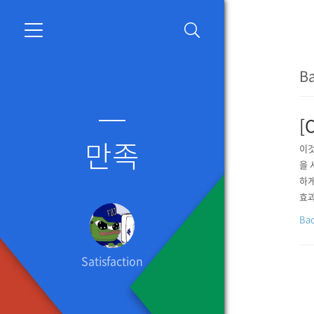
B
[
만족
이것
을 
하게
효과
에서
Ba
볼 
Satisfaction