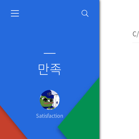
C
만족
Satisfaction