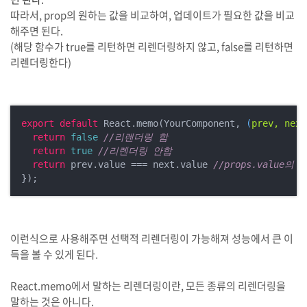
따라서, prop의 원하는 값을 비교하여, 업데이트가 필요한 값을 비교
해주면 된다.
(해당 함수가 true를 리턴하면 리렌더링하지 않고, false를 리턴하면
리렌더링한다)
export
default
 React.memo(YourComponent, 
(
prev, next
return
false
//리렌더링 함
return
true
//리렌더링 안함
return
 prev.value === next.value 
//props.valu
});
이런식으로 사용해주면 선택적 리렌더링이 가능해져 성능에서 큰 이
득을 볼 수 있게 된다.
React.memo에서 말하는 리렌더링이란, 모든 종류의 리렌더링을
말하는 것은 아니다.