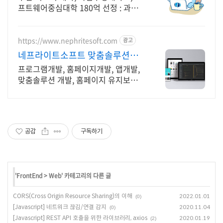
프트웨어중심대학 180억 선정 : 과학
기술정보통신부 소프트웨어중심대학
선정 (187억원 지원)
https://www.nephritesoft.com
광고
네프라이트소프트 맞춤솔루션개
발
프로그램개발, 홈페이지개발, 앱개발,
맞춤솔루션 개발, 홈페이지 유지보수,
LMS 프로그램 제작관련 무료 상담 및
컨설팅 가능!!
공감
구독하기
'
FrontEnd
>
Web
' 카테고리의 다른 글
CORS(Cross Origin Resource Sharing)의 이해
2022.01.01
(0)
[Javascript] 네트워크 끊김/연결 감지
2020.11.04
(0)
[Javascript] REST API 호출을 위한 라이브러리, axios
2020.01.19
(2)