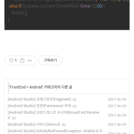
}
else if
(System.
currentTimeMillis
()-
time
<20
00
){
        finish()
;
}
}
1
구독하기
'
FrontEnd
>
Android
' 카테고리의 다른 글
[Android Studio] 프래그먼트(Fragment)
2017.06.30
(0)
[Android Studio] 권한(Permission) 부여
2017.06.30
(0)
[Android Studio] 브로드캐스트 수신자(BroadCast Receive
2017.06.30
r)
(0)
[Android Studio] 서비스(Service)
2017.06.30
(0)
[Android Studio] ActivityNotFoundException: Unable to fi
2017.06.30