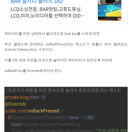
BAR 엘시디 플러스 DID
LCD소싱전문. BAR컷팅,고휘도튜닝.
LCD,미러,뉴미디어를 선택하여 DID제
작
액티비티를 띄운 상태에서 물리적으로 back key를 누르게 되면
부모 클래스에 존재하는 onBackPress()라는 메소드가 호출이 되어 열려있는
Acitivity가destroy되는 구조이다.
이를 2초 내에 두번을 연속으로 눌러야만 액티비티가 닫히도록 하려면
onBackPress를 Override해주어야 한다.
//뒤로가기 버튼을 두번 연속으로 눌러야 종료되게끔 하는 메소드
private long 
time
= 
0
;
@Override
public void 
onBackPressed
(){
if
(System.
currentTimeMillis
()-
time
>=20
00
){
time
=System.
currentTimeMillis
()
;
Toast.
makeText
(getApplicationContext()
,
"뒤로 버튼을 한번 