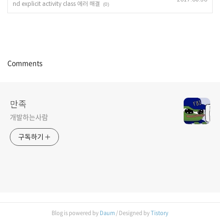
nd explicit activity class 에러 해결
(0)
Comments
만족
개발하는사람
구독하기
Blog is powered by
Daum
/ Designed by
Tistory