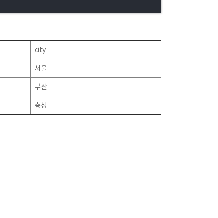
city
서울
부산
충청