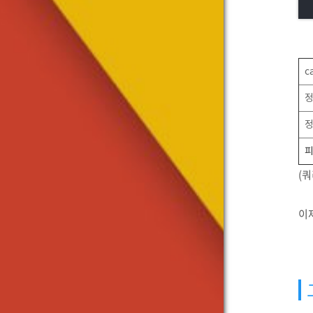
c
(쿼
이제