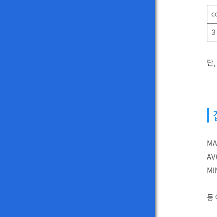
c
3
단,
MA
AV
MI
등