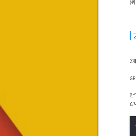
(쿼
2개
GR
만
같이