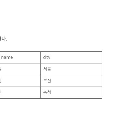
한다.
l_name
city
원
서울
원
부산
원
충청