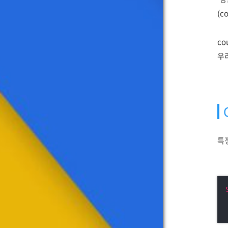
(c
co
우리
특