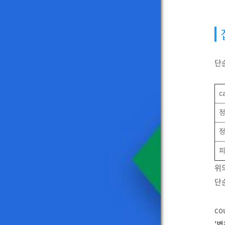
단
c
위의
단순
co
'병