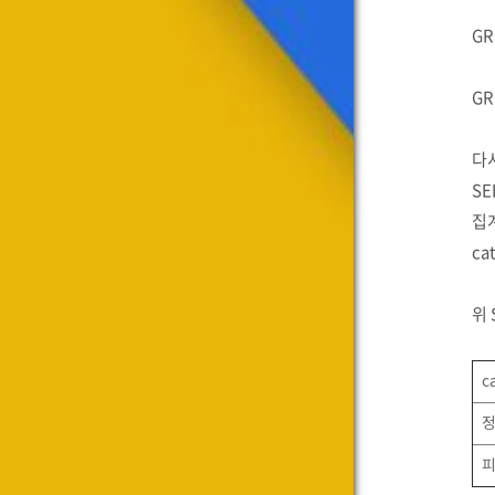
GR
GR
다
SE
집계
ca
위 
c