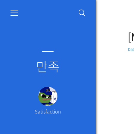
[
Dat
만족
Satisfaction