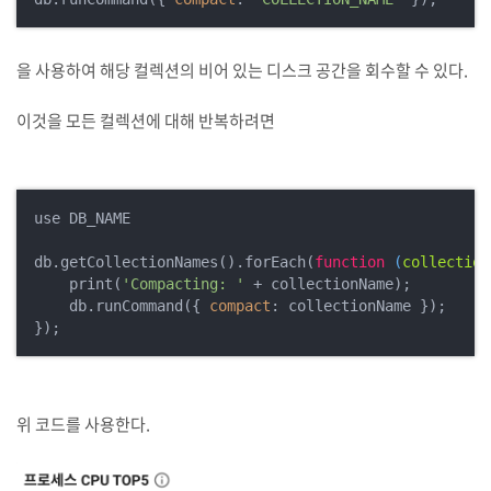
을 사용하여 해당 컬렉션의 비어 있는 디스크 공간을 회수할 수 있다.
이것을 모든 컬렉션에 대해 반복하려면
use DB_NAME

db.getCollectionNames().forEach(
function
 (
collection
    print(
'Compacting: '
 + collectionName);

    db.runCommand({ 
compact
: collectionName });

});
위 코드를 사용한다.