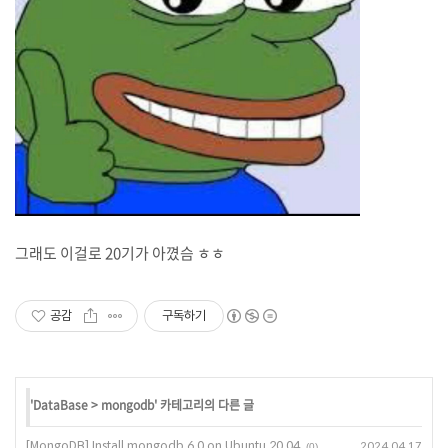
그래도 이걸로 20기가 아꼈슴 ㅎㅎ
공감
구독하기
'
DataBase
>
mongodb
' 카테고리의 다른 글
[MongoDB] Install mongodb 6.0 on Ubuntu 20.04
2024.04.17
(0)