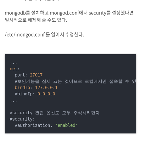
mongodb를 설치하고 mongod.conf에서 security를 설정했다면
일시적으로 해제해 줄 수도 있다.
/etc/mongod.conf 를 열어서 수정한다.
net
:

  port: 
27017
  #보안기능을 잠시 끄는 것이므로 로컬에서만 접속할 수 있도
bindIp
: 
127.0
.0
.1
  #bindIp: 
0.0
.0
.0
...

#security 관련 옵션도 모두 주석처리한다

#security:

  #authorization: 
'enabled'