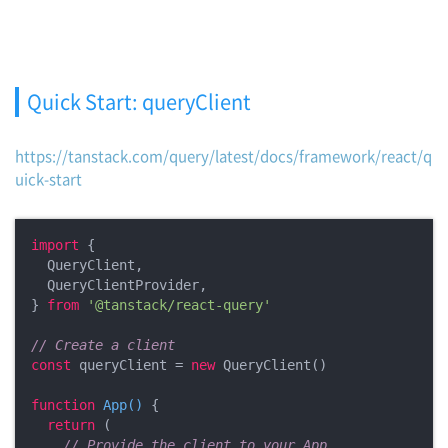
Quick Start: queryClient
https://tanstack.com/query/latest/docs/framework/react/q
uick-start
import
 {

  QueryClient,

  QueryClientProvider,

} 
from
'@tanstack/react-query'
// Create a client
const
 queryClient = 
new
 QueryClient()

function
App
(
) 
{

return
 (

// Provide the client to your App