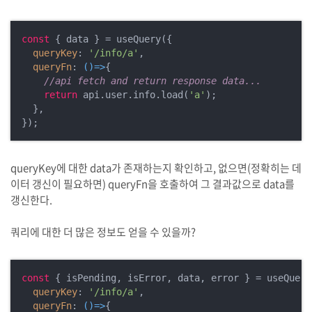
const
 { data } = useQuery({

queryKey
: 
'/info/a'
,

queryFn
: 
()=>
{

//api fetch and return response data...
return
 api.user.info.load(
'a'
);

  },

});
queryKey에 대한 data가 존재하는지 확인하고, 없으면(정확히는 데
이터 갱신이 필요하면) queryFn을 호출하여 그 결과값으로 data를
갱신한다.
쿼리에 대한 더 많은 정보도 얻을 수 있을까?
const
 { isPending, isError, data, error } = useQuery(
queryKey
: 
'/info/a'
,

queryFn
: 
()=>
{
