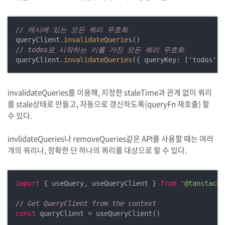
// 캐시에 있는 모든 쿼리 무효화
queryClient
.invalidateQueries
// todos로 시작하는 키를 가진 모든 쿼리 무효화
queryClient
.invalidateQueries
invalidateQueries를 이용해, 지정한 staleTime과 관계 없이 쿼리
를 stale상태로 만들고, 자동으로 갱신하도록(queryFn 재호출) 할
수 있다.
invlidateQueries나 removeQueries같은 API를 사용할 때는 여러
개의 쿼리나, 정확한 단 하나의 쿼리를 대상으로 할 수 있다.
import
 { useQuery, useQueryClient } 
from
'@tanstack/
// Get QueryClient from the context
const
 queryClient = useQueryClient()
