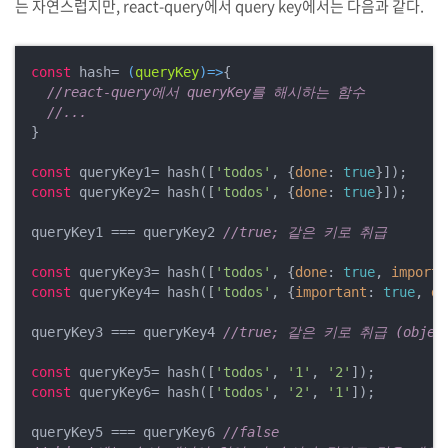
는 자연스럽지만, react-query에서 query key에서는 다음과 같다.
const
 hash= 
(
queryKey
)=>
{

//react-query에서 queryKey를 해시하는 함수
//...
}

const
 queryKey1= hash([
'todos'
, {
done
: 
true
const
 queryKey2= hash([
'todos'
, {
done
: 
true
}]);

queryKey1 === queryKey2 
//true; 같은 키로 취급
const
 queryKey3= hash([
'todos'
, {
done
: 
true
, 
importa
const
 queryKey4= hash([
'todos'
, {
important
: 
true
, 
do
queryKey3 === queryKey4 
//true; 같은 키로 취급 (obj
const
 queryKey5= hash([
'todos'
, 
'1'
, 
'2'
const
 queryKey6= hash([
'todos'
, 
'2'
, 
'1'
]);

queryKey5 === queryKey6 
//false