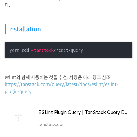
다.
Installation
yarn add 
@tanstack
eslint와 함께 사용하는 것을 추천, 세팅은 아래 링크 참조
https://tanstack.com/query/latest/docs/eslint/eslint-
plugin-query
ESLint Plugin Query | TanStack Query Docs
tanstack.com