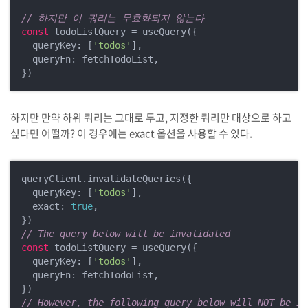
// 하지만 이 쿼리는 무효화되지 않는다
const
 todoListQuery = useQuery({

  queryKey: [
'todos'
],

  queryFn: fetchTodoList,

하지만 만약 하위 쿼리는 그대로 두고, 지정한 쿼리만 대상으로 하고
싶다면 어떨까? 이 경우에는 exact 옵션을 사용할 수 있다.
queryClient.invalidateQueries({

  queryKey: [
'todos'
],

  exact: 
true
,

// The query below will be invalidated
const
 todoListQuery = useQuery({

  queryKey: [
'todos'
],

  queryFn: fetchTodoList,

// However, the following query below will NOT be in