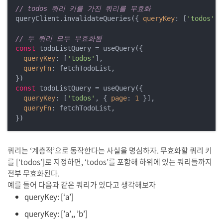
// todos 쿼리 키를 가진 쿼리를 무효화
queryClient.invalidateQueries({ 
queryKey
: [
'todos'
] 
// 두 쿼리 모두 무효화됨
const
 todoListQuery = useQuery({

queryKey
: [
'todos'
],

queryFn
: fetchTodoList,

const
 todoListQuery = useQuery({

queryKey
: [
'todos'
, { 
page
: 
1
 }],

queryFn
: fetchTodoList,

쿼리는 ‘계층적’으로 동작한다는 사실을 명심하자. 무효화할 쿼리 키
를 [‘todos’]로 지정하면, ‘todos’를 포함해 하위에 있는 쿼리들까지
전부 무효화된다.
예를 들어 다음과 같은 쿼리가 있다고 생각해보자
queryKey: [‘a’]
queryKey: [’a’,, ’b’]