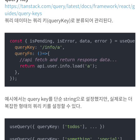
https://tanstack.com/query/latest/docs/framework/react/g
uides/query-keys
쿼리 데이터는 쿼리 키(queryKey)로 분류되어 관리된다.
const
 { isPending, isError, data, error } = useQuery(
queryKey
: 
'/info/a'
,

queryFn
: 
()=>
{

//api fetch and return response data...
return
 api.user.info.load(
'a'
);

  },

});
예시에서는 query key를 단순 string으로 설정했지만, 실제로는 더
복잡한 형태의 쿼리 키를 설정할 수 있다.
useQuery({ queryKey: [
'todos'
], ... })

useQuery({ queryKey: [
'something'
, 
'special'
], ... })