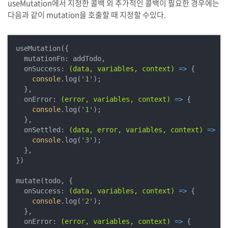
useMutation에서 지정한 콜백 외 추가적인 콜백이 필요한 경우에는
다음과 같이 mutation을 호출할 때 지정할 수있다.
useMutation({

  mutationFn: addTodo,

  onSuccess: 
(data, variables, context)
 =>
 {

console
.log(
'1'
);

  },

  onError: 
(error, variables, context)
 =>
 {

console
.log(
'1'
);

  },

  onSettled: 
(data, error, variables, context)
 =>
 {

console
.log(
'3'
);

  },

})

mutate(todo, {

  onSuccess: 
(data, variables, context)
 =>
 {

console
.log(
'2'
);

  },

  onError: 
(error, variables, context)
 =>
 {
