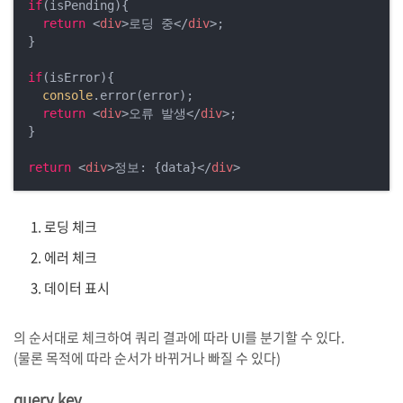
if
(isPending){

return
<
div
>
로딩 중
</
div
>
;

}

if
(isError){

console
.error(error);

return
<
div
>
오류 발생
</
div
>
;

}

return
<
div
>
정보: {data}
</
div
>
로딩 체크
에러 체크
데이터 표시
의 순서대로 체크하여 쿼리 결과에 따라 UI를 분기할 수 있다.
(물론 목적에 따라 순서가 바뀌거나 빠질 수 있다)
query key