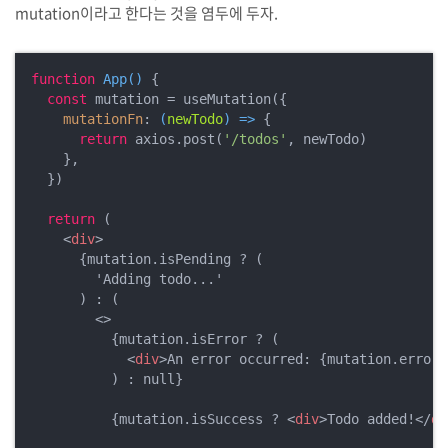
mutation이라고 한다는 것을 염두에 두자.
function
App
(
) 
{

const
 mutation = useMutation({

mutationFn
: 
(
newTodo
) =>
 {

return
 axios.post(
'/todos'
, newTodo)

    },

  })

return
 (

<
div
>
      {mutation.isPending ? (

        'Adding todo...'

      ) : (

<>
          {mutation.isError ? (

<
div
>
An error occurred: {mutation.error.
          ) : null}

          {mutation.isSuccess ? 
<
div
>
Todo added!
</
di