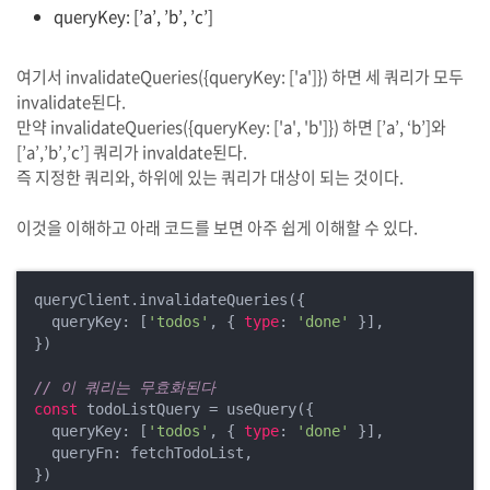
queryKey: [’a’, ’b’, ’c’]
여기서 invalidateQueries({queryKey: ['a']}) 하면 세 쿼리가 모두
invalidate된다.
만약 invalidateQueries({queryKey: ['a', 'b']}) 하면 [’a’, ‘b’]와
[’a’,’b’,’c’] 쿼리가 invaldate된다.
즉 지정한 쿼리와, 하위에 있는 쿼리가 대상이 되는 것이다.
이것을 이해하고 아래 코드를 보면 아주 쉽게 이해할 수 있다.
queryClient.invalidateQueries({

  queryKey: [
'todos'
, { 
type
: 
'done'
 }],

})

// 이 쿼리는 무효화된다
const
 todoListQuery = useQuery({

  queryKey: [
'todos'
, { 
type
: 
'done'
 }],

  queryFn: fetchTodoList,

})
