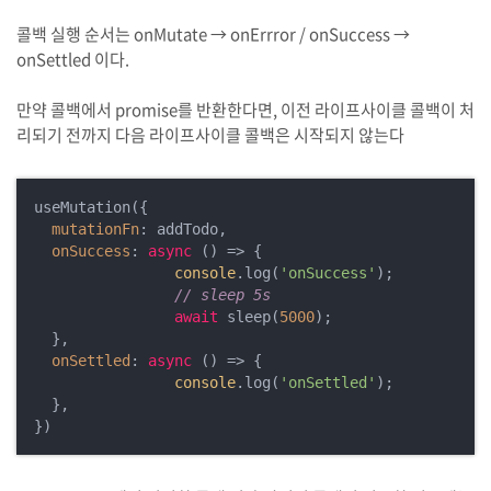
콜백 실행 순서는 onMutate → onErrror / onSuccess →
onSettled 이다.
만약 콜백에서 promise를 반환한다면, 이전 라이프사이클 콜백이 처
리되기 전까지 다음 라이프사이클 콜백은 시작되지 않는다
useMutation({

mutationFn
: addTodo,

onSuccess
: 
async
 () => {

console
.log(
'onSuccess'
);

// sleep 5s
await
 sleep(
5000
);

  },

onSettled
: 
async
 () => {

console
.log(
'onSettled'
);

  },
