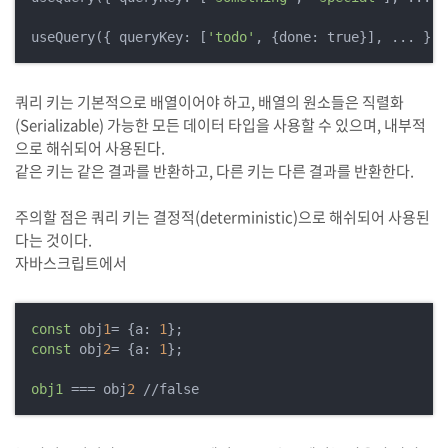
useQuery({ queryKey: [
'todo'
쿼리 키는 기본적으로 배열이어야 하고, 배열의 원소들은 직렬화
(Serializable) 가능한 모든 데이터 타입을 사용할 수 있으며, 내부적
으로 해쉬되어 사용된다.
같은 키는 같은 결과를 반환하고, 다른 키는 다른 결과를 반환한다.
주의할 점은 쿼리 키는 결정적(deterministic)으로 해쉬되어 사용된
다는 것이다.
자바스크립트에서
const
 obj
1
= {a: 
1
const
 obj
2
= {a: 
1
};

obj1
 === obj
2