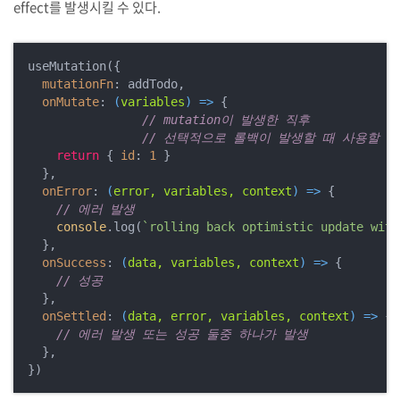
effect를 발생시킬 수 있다.
useMutation({

mutationFn
: addTodo,

onMutate
: 
(
variables
) =>
 {

// mutation이 발생한 직후
// 선택적으로 롤백이 발생할 때 사용할 데
return
 { 
id
: 
1
 }

  },

onError
: 
(
error, variables, context
) =>
 {

// 에러 발생
console
.log(
`rolling back optimistic update with
  },

onSuccess
: 
(
data, variables, context
) =>
 {

// 성공
  },

onSettled
: 
(
data, error, variables, context
) =>
 {

// 에러 발생 또는 성공 둘중 하나가 발생
  },
