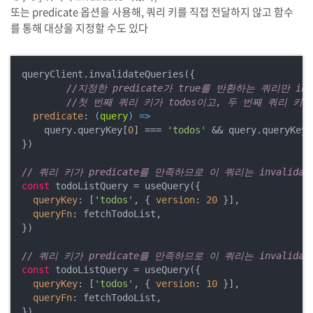
또는 predicate 옵션을 사용해, 쿼리 키를 직접 전달하지 않고 함수
를 통해 대상을 지정할 수도 있다
queryClient.invalidateQueries({

//지정한 predicate가 true를 반환하는 쿼리만 inva
//첫 번째 쿼리 키가 todos이고, 두 번째 쿼리 키의 
predicate
: 
(
query
) =>
    query.queryKey[
0
] === 
'todos'
 && query.queryKey[
})

// 쿼리 키가 predicate를 만족하므로 이 쿼리는 invalidat
const
 todoListQuery = useQuery({

queryKey
: [
'todos'
, { 
version
: 
20
 }],

queryFn
: fetchTodoList,

})

// 쿼리 키가 predicate를 만족하므로 이 쿼리는 invalidat
const
 todoListQuery = useQuery({

queryKey
: [
'todos'
, { 
version
: 
10
 }],

queryFn
: fetchTodoList,

})
