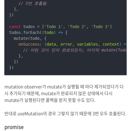
// 3번 호출됨
  },

})

const
 todos = [
'Todo 1'
, 
'Todo 2'
, 
'Todo 3'
]

todos.forEach(
(
todo
) =>
 {

  mutate(todo, {

onSuccess
: 
(
data, error, variables, context
) =>
 
// 어떤 것이 먼저 완료되든지, 마지막 mutate(Tod
    },

  })

})
mutation observer가 mutate가 실행될 때 마다 제거되었다가 다
시 추가되기 때문에, mutate가 완료되지 않은 상태에서 다시
mutate가 실행된다면 콜백을 받지 못할 수도 있다.
반대로 useMutation의 경우 그렇지 않기 때문에 3번 모두 호출된다.
promise