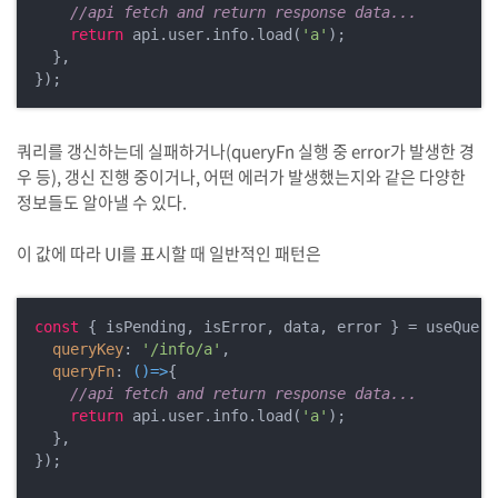
//api fetch and return response data...
return
 api.user.info.load(
'a'
);

  },

});
쿼리를 갱신하는데 실패하거나(queryFn 실행 중 error가 발생한 경
우 등), 갱신 진행 중이거나, 어떤 에러가 발생했는지와 같은 다양한
정보들도 알아낼 수 있다.
이 값에 따라 UI를 표시할 때 일반적인 패턴은
const
 { isPending, isError, data, error } = useQuery(
queryKey
: 
'/info/a'
,

queryFn
: 
()=>
{

//api fetch and return response data...
return
 api.user.info.load(
'a'
);

  },

});
