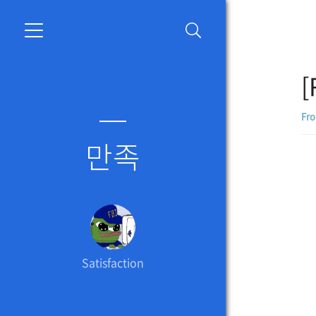
[
Fro
만족
Satisfaction