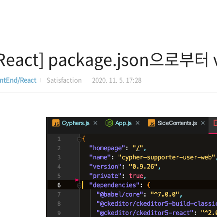
React] package.json으로부터
ntEnd/React
Satisfaction
2020. 11. 5. 17:28