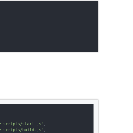
e scripts/start.js"
,

e scripts/build.js"
,
