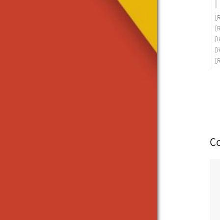
[
[
[
[
[
C