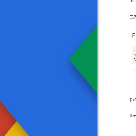
오
그래
pa
따