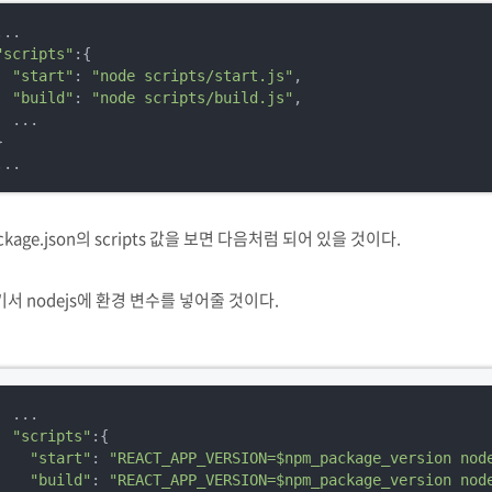
"scripts"
:{

"start"
: 
"node scripts/start.js"
,

"build"
: 
"node scripts/build.js"
,

  ...



...
ckage.json의 scripts 값을 보면 다음처럼 되어 있을 것이다.
서 nodejs에 환경 변수를 넣어줄 것이다.
"scripts"
:{

"start"
: 
"REACT_APP_VERSION=$npm_package_version nod
"build"
: 
"REACT_APP_VERSION=$npm_package_version nod