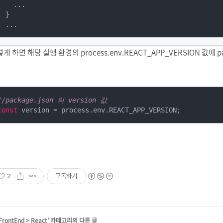
  ...

}

...
게 하면 해당 실행 환경의 process.env.REACT_APP_VERSION 값에 pa
//package.json 의 version 값
const
 version = process.env.REACT_APP_VERSION;
2
구독하기
FrontEnd
>
React
' 카테고리의 다른 글