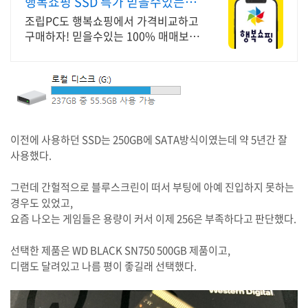
행복쇼핑 SSD 특가 믿을수있는
100% 매매보호
조립PC도 행복쇼핑에서 가격비교하고
구매하자! 믿을수있는 100% 매매보호
전문가의 실시간 조립PC 상담도 받고,
행복쇼핑 특가 상품도 지금 만나 보세
요
이전에 사용하던 SSD는 250GB에 SATA방식이였는데 약 5년간 잘
사용했다.
그런데 간헐적으로 블루스크린이 떠서 부팅에 아예 진입하지 못하는
경우도 있었고,
요즘 나오는 게임들은 용량이 커서 이제 256은 부족하다고 판단했다.
선택한 제품은 WD BLACK SN750 500GB 제품이고,
디램도 달려있고 나름 평이 좋길래 선택했다.