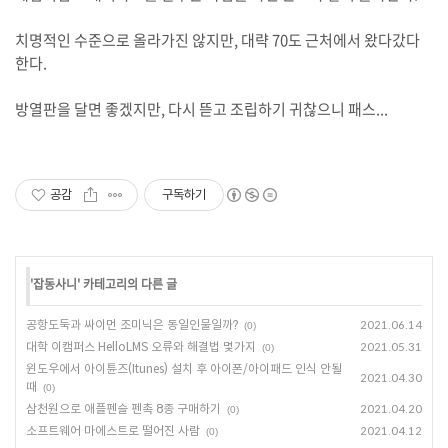
치명적인 수준으로 올라가진 않지만, 대략 70도 근처에서 왔다갔다
한다.
방열판을 달면 좋겠지만, 다시 뜯고 조립하기 귀찮으니 패스...
공감
구독하기
'
잡동사니
' 카테고리의 다른 글
공항도둑과 싸이먼 조미닉은 동일인물일까?
2021.06.14
(0)
대학 이캠퍼스 HelloLMS 오류와 해결법 몇가지
2021.05.31
(0)
윈도우에서 아이튠즈(Itunes) 설치 후 아이폰/아이패드 인식 안될
2021.04.30
때
(0)
삼천원으로 애플펜슬 펜촉 8종 구매하기
2021.04.20
(0)
소프트웨어 마에스트로 떨어진 사람
2021.04.12
(0)