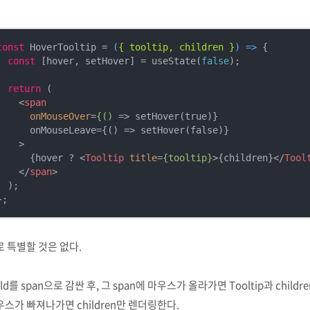
const
 HoverTooltip = 
(
{ tooltip, children }
) =>
 {

const
 [hover, setHover] = useState(
false
);

return
 (

<
span
onMouseOver
=
{()
 =>
 setHover(true)}

      onMouseLeave={() => setHover(false)}

    >

      {hover ? 
<
Tooltip
title
=
{tooltip}
>
{children}
</
Tool
</
span
>
  );

};
 특별할 것은 없다.
ild를 span으로 감싼 후, 그 span에 마우스가 올라가면 Tooltip과 chil
스가 빠져나가면 children만 렌더링한다.