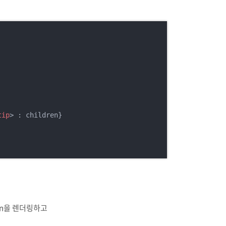
tip
>
 : children}

dren을 렌더링하고