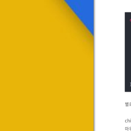
별로
ch
마우