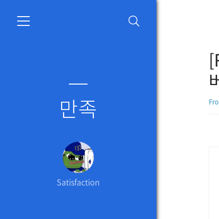
[
만족
Fro
Satisfaction