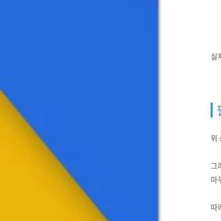
실제
위 
그
마
따라