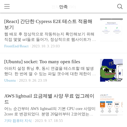
전체 글 (390)
만족
[React] 간단한 Cypress E2E 테스트 적용해
보기
웹 배포 후 정상적으로 작동하는지 확인해보기 위해
직접 몇몇 url들로 들어가, 정상적으로 웹사이트가 동
작하는지 확인하고는 한다. 그러나 매 배포마다 모든
FrontEnd/React
2023. 10. 3. 23:03
페이지를 확인하기는 번거로우며, 그렇다고 테스트
코드를 빡빡하게 작성하기에는 부담스럽다. cypress
를 사용하면 이 작업을 간단히 자동화할 수 있다. 가
[Ubuntu] socket: Too many open files
령 특정 url로 접근하기만 해도 웹사이트가 터져버리
아파치 설정 튜닝 후, 동시 연결을 테스트할 때 발생
는데 미처 확인하지 못해 한참 뒤에나 알아차린 경험
했다. 한 번에 열 수 있는 파일 갯수에 대한 제한이 있
이 있다면 아주 간단한 cypress test를 적용하는 것 만
는데, 이것을 늘려 주면 해결된다. ulimit -n 현재 설정
Ubuntu
2023. 9. 26. 23:19
으로도 그런 상황을 막을 수 있을 것이다. 샘플 프로
된 동시 오픈 수 확인 (1024로 확인됨) ulimit -n 4096
젝트 세팅 # 리액트 프로젝트 생성 npx create-react-ap
뒤에 원하는 동시 오픈 제한 수를 입력해주면 늘릴
p simple-cypress-with-react cra로 리액트 프로젝트를
수 있다.
AWS lightsail 요금제별 사양 무료 업그레이
생성해준다. yarn add react-..
드
어느 순간부터 AWS lightsail의 기본 CPU core 사양이
2core 로 변경되었다. 분명 20달러부터 2코어였는데,
아무도 모르게 2core로 변경되었다. 문제는 기존 플
기타 컴퓨터 지식
2023. 9. 17. 18:55
랜을 사용하던 사용자의 사양은 자동으로 변경되지