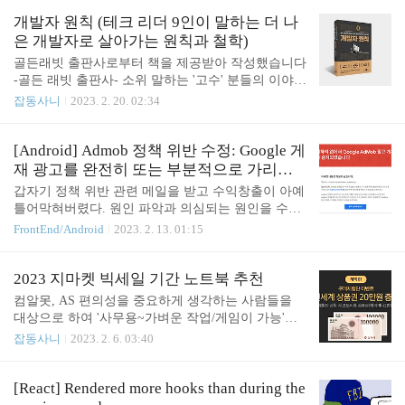
는 전면 광고를 담당하는 로직을 분리해 별도의 클래
지와 글밖에 없는 간단한 html이지만 벌써부터..
스에서 관리하고 있었다. public void load(Context con
개발자 원칙 (테크 리더 9인이 말하는 더 나
text) { mInterstitialAd = new InterstitialAd(context); if
은 개발자로 살아가는 원칙과 철학)
(BuildConfig.DEBUG_MODE) { mInterstitialAd.setAd
골든래빗 출판사로부터 책을 제공받아 작성했습니다
UnitId("ca-app-pub-3940256099942544/1033173712");
-골든 래빗 출판사- 소위 말하는 '고수' 분들의 이야기
} else { mInterstitialAd.setAdUnitId("AD_UNIT_ID");
를 담은 책이다. 작년에 대학을 졸업하고, 올해 개발
잡동사니
2023. 2. 20. 02:34
} mInters..
자로서 1년차를 맞이하게 되었기 때문에 어떻게 내
커리어를 만들어갈 지에 대한 고민이 많던 중 이라는
책의 리뷰어를 신청해 선정되었다. 어떤 내용인가?
[Android] Admob 정책 위반 수정: Google 게
사실 책의 표지에서 풍기는 분위기로는 딱딱하게 풀
재 광고를 완전히 또는 부분적으로 가리는
어갈 줄 알았지만, 저자와 커피 한잔 하며 궁금한 것
콘텐츠
갑자기 정책 위반 관련 메일을 받고 수익창출이 아예
을 대답해 주는것만 같은 편안한 분위기로 내용이 진
틀어막혀버렸다. 원인 파악과 의심되는 원인을 수정
행된다. 책의 추천사에서도 말했듯이, '꼰대스럽지
하는 과정을 소개한다. (정확한 문제를 알려주지 않
FrontEnd/Android
2023. 2. 13. 01:15
않게' 생각의 방향을 제시해준다. 목차 1. 덕업일치를
아 추정해서 수정해야 한다) 원인 파악 1: 다른 액티
넘어서 2. 오류를 만날 때가 가장 성장하기 좋을 때다
비티에 의해 전면 광고가 가려질 수 있음 현재 사용
3. 소프트웨어 디자인 원칙 4. 나의 메이저 버전을 업
중인 광고는 전면 광고, 배너 광고, 네이티브 고급 광
2023 지마켓 빅세일 기간 노트북 추천
그레이드하는 마이너 원칙들 5. 이직,..
고이다. 배너 광고와 네이티브 고급 광고는 구조적으
컴알못, AS 편의성을 중요하게 생각하는 사람들을
로 가려질 수 없었기에 전면 광고를 의심했다. 내 앱
대상으로 하여 '사무용~가벼운 작업/게임이 가능'한
의 전면 광고 표시 로직을 요약하면 다음과 같다. 1.
'국내 AS 지원이 좋은' 울트라북 노트북을 소개한다.
잡동사니
2023. 2. 6. 03:40
액티비티를 새로 여는 동작이 감지됨 2. 액티비티를
어차피 컴잘알들은 알아서 찾을 수 있잖아... 2023.02.
여는 동작을 인터셉트하여 중지시키고, 전면 광고 데
06~14까지 진행되고, 여름 전까지는 아마 없을 것 같
이터가 로딩 완료되었는지 체크 3-1. 예) 전면 광고를
으니 이번에 구매하는게 좋다. https://www.gmarket.c
[React] Rendered more hooks than during the
표시하고 광고가 닫힌 후 액티비티 여는 동작 마저
o.kr/e/bigs/digital/tab4 [G마켓] 디지털·가전 빅세일!