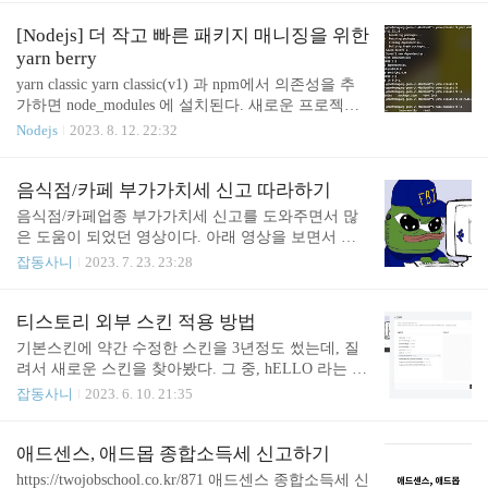
않았다는 것인데... CPU가 더 낮은 사양으로 변경되
고 코어를 하나 추가해 준 것인지, 아니면 동일한 CP
[Nodejs] 더 작고 빠른 패키지 매니징을 위한
U에 그냥 코어를 하나 덤으로 추가해 준 것인지에 대
yarn berry
한 정보는 알 수가 없어 직접 확인해 보았다. 기존 플
yarn classic yarn classic(v1) 과 npm에서 의존성을 추
랜과 신규 플랜의 CPU cat /proc/cpuinfo | grep 'name'|
가하면 node_modules 에 설치된다. 새로운 프로젝트
uniq 위 명령어로 CPU 모델 정보를 가져올 수 있다.
를 생성하고, yarn init 으로 초기화한 후 yarn add react
Nodejs
2023. 8. 12. 22:32
기존 플랜의 CPU는 Intel(R) Xeon(R) CPU E5-2686 v4
를 이용해 react 의존성을 추가하면 node_modules에 r
@ 2.30GHz 이고, 신규 플랜의 CPU는 ..
eact 패키지가 추가된 모습을 볼 수 있다. 그런데 분명
추가한 것은 react 하나뿐이지만, js-tokens 와 loose-en
음식점/카페 부가가치세 신고 따라하기
vify 패키지도 존재하는 것을 확인할 수 있다. node_m
음식점/카페업종 부가가치세 신고를 도와주면서 많
odules/react/package.json의 dependencies를 살펴보면 lo
은 도움이 되었던 영상이다. 아래 영상을 보면서 차
ose-envify를 사용하고 있고, node_modules/loose-envif
근차근 따라하면 쉽게 신고를 마칠 수 있다. https://w
잡동사니
2023. 7. 23. 23:28
y/package.json의 dependencies를 살펴보면 js-to..
ww.youtube.com/watch?v=kyPQGtt_u00&ab_channel
=%EC%84%B1%EC%8B%A4%ED%95%9C%ED%8
B%B0%EB%B9%84 빠진 내용이 있어 몇 가지만 첨
티스토리 외부 스킨 적용 방법
언하고자 한다 1. 현금매출(현금영수증, 세금계산서
기본스킨에 약간 수정한 스킨을 3년정도 썼는데, 질
를 발행하지 않은 건)은 직접 입력해 주어야 한다. ->
려서 새로운 스킨을 찾아봤다. 그 중, hELLO 라는 스
물론 증빙이 없으니 국세청에서 100% 잡지는 못하겠
킨이 예뻐보여서 적용해봤다. https://pronist.dev/5 hE
잡동사니
2023. 6. 10. 21:35
지만... 괜히 걸리면 피곤해진다. 2. 매입 전자세금계
LLO 티스토리 스킨을 소개합니다. hELLO 스킨은 본
산서를 발급받은 신용카드 매입분은 제외시켜야 한
래 기능의 많이 없었다가, 티스토리 블로거 여러분의
다. -> 사업용 신용카드 등록을 하면 어떻게 되는지
호응에 힘입어 기능의 추가와 함께 업데이트를 여러
애드센스, 애드몹 종합소득세 신고하기
는 모르겠지만, 이번에는 등록하지 않아서 직접 ..
번 하게 되었습니다. hELLO 1.0 때와 비교하면 비교
https://twojobschool.co.kr/871 애드센스 종합소득세 신