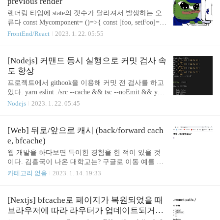
previous render
실행 (3-1이 한번 실행된 이후에는 ..
올해 최고의 쇼핑찬스 단 9일, 누구나 3일마다 최대 2
렌더링 타임에 state의 갯수가 달라져서 발생하는 오
0만원 할인 혜택! www.gmarket.co.kr + 돈받은거 없고
류다 const Mycomponent= ()=>{ const [foo, setFoo]= u
노트북 바꿀까 고민하면서 그냥 정리해봤다. 삼성 갤
seState(''); if(foo!== ''){ const [bar, setBar]= useState('');
FrontEnd/React
2023. 1. 22. 05:55
럭시북2 NT550XEZ-A58A (49만원) http://item.gmark
} return ( setFoo('foo')}>버튼); } 위 코드에서는 버튼
et.co.kr/Item?goodscode..
을 클릭하기 전에 state가 한 개(foo) 였다가, 버튼을
클릭하고 나면 const [bar, setBar]= useState(''); 에 의해
[Nodejs] 커맨드 동시 실행으로 커밋 검사 속
state가 하나 더 생긴다. 이런 경우 발생하는 오류이므
도 향상
로, state의 갯수는 조건과 관계없이 동일하도록 변경
프로젝트에서 githook을 이용해 커밋 전 검사를 하고
하고, 그 state에 따른 사이드이펙트를 조건부 처리하
있다. yarn eslint ./src --cache && tsc --noEmit && yarn
는 방식으로 수정한다.
test 3개의 커맨드가 모두 정상적으로 종료되어야만
Nodejs
2023. 1. 22. 05:45
커밋되고, 이 작업들은 현재 의존성을 가지고 있어
이전 작업이 끝나야만 다음 커맨드가 실행된다. (yarn
eslint ... > tsc ... > yarn test...) 정말 의존성이 필요할
[Web] 뒤로/앞으로 캐시 (back/forward cach
까? eslint는 js, jsx파일의 코드 포맷 검사, tsc는 ts, tsx
e, bfcache)
파일의 코드 유효성 검사, test는 테스트를 수행한다.
웹 개발을 하다보면 특이한 경험을 한 적이 있을 것
사실 이들의 순서가 바뀌어도 상관없고, 심지어는 동
이다. 김흥국이 나온 대학교는? 구글로 이동 예를 들
시에 실행되어도 결과에는 영향을 미치지 않는다. 위
어, 이 코드에서는 처음에 '김흥국이 나온 대학교는?'
카테고리 없음
2023. 1. 14. 19:33
명령을 실행하면 약 20~30초가량이 소모되는데, 점
이 표시되고 3초 뒤 '으아 들이대 ㅋㅋ'가 표시된다.
점 프로젝트의 규모가 ..
ㅋㅋㅋ 그렇다면 다른 페이지로 이동한 다음 뒤로가
기로 페이지로 돌아오면 어떻게 될까? 여전히 '김흥
[Nextjs] bfcache로 페이지가 복원되었을 때
국이 나온 대학교는' 이 표시되고 3초 뒤 '으아 들이
브라우저에 따라 라우터가 업데이트되거나
대 ㅋㅋ'가 표시될까? 로딩도 없이 바로 '으아 들이대