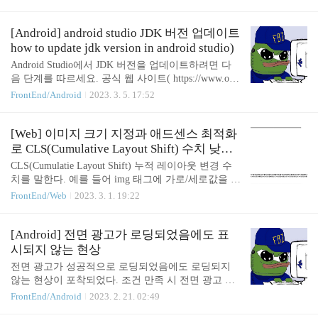
달되는 것이 아니며, Admob에서 최적화된 광고 표시
를 위해 자체적으로 사용합니다. Admob의 개인정보
처리방침은 Google 개인정보 처리방침을 따릅니다. h
[Android] android studio JDK 버전 업데이트
ttps://policies.google.com/privacy?hl=ko 개인정보처리
how to update jdk version in android studio)
방침 – 개인정보 보호 및 약관 – Google 방침 정보 이
Android Studio에서 JDK 버전을 업데이트하려면 다
방침의 적용 이 개인정보처리방침은 YouTube, Andro
음 단계를 따르세요. 공식 웹 사이트( https://www.ora
id, 타사 사이트에서 제공되는 서비스(예: 광고 서비
cle.com/java/technologies/javase-downloads.html ) 에서
FrontEnd/Android
2023. 3. 5. 17:52
스)를 포함해 Google LLC 및 계열사가 제공하는 모
최신 JDK 버전을 다운로드하여 설치합니다 . Android
든 서비스에 적용됩니다. 이 개인 policies.google.com
Studio를 열고 파일 > 프로젝트 구조로 이동합니다.
개..
프로젝트 구조 대화 상자의 왼쪽 메뉴에서 SDK 위치
[Web] 이미지 크기 지정과 애드센스 최적화
를 선택합니다. JDK 위치에서 경로 옆에 있는 줄임표
로 CLS(Cumulative Layout Shift) 수치 낮추
버튼을 클릭하고 최신 JDK 버전을 설치한 위치를 선
기
CLS(Cumulatie Layout Shift) 누적 레이아웃 변경 수
택합니다. 적용을 클릭한 다음 확인을 클릭합니다.
치를 말한다. 예를 들어 img 태그에 가로/세로값을 지
변경 사항을 적용하려면 Android 스튜디오를 다시 시
정하지 않았을 때, 이미지 로딩이 끝난 이후에야 크
FrontEnd/Web
2023. 3. 1. 19:22
작하세요. 그게 다야! 이제 Android Studio에서 설치
기를 추정할 수 있으므로 이미지 로딩 중에는 크기가
한 최신 JDK 버전을 사용합니다. -----..
0으로 추정되고 로딩이 끝나고 나면 크기가 결정되
어 레이아웃의 위치가 변경된다. 네트워크의 속도가
[Android] 전면 광고가 로딩되었음에도 표
느리거나, 크기를 지정하지 않은 이미지의 갯수가 많
시되지 않는 현상
은 경우 많은 레이아웃 이동이 발생하고, 레이아웃의
전면 광고가 성공적으로 로딩되었음에도 로딩되지
이동은 사용자가 의도하지 않은 항목의 클릭과 같은
않는 현상이 포착되었다. 조건 만족 시 전면 광고 로
문제로 UX가 저해된다. 이것을 수치화시킨 것이 CL
딩이 실패하거나 표시된 후 다음 동작이 실행되었기
FrontEnd/Android
2023. 2. 21. 02:49
S 수치이다. (lower is better) CLS 측정하기 크롬 개발
때문에 매우 치명적인 문제였다. 오류 설명 코드에서
자 도구의 lighthouse 를 이용해 측정할 수 있다. 이미