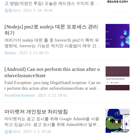
할 수도 없을 만큼의 기 pronist.dev 외부 스킨 추가 방
고 방법(직장인 투잡) 오늘은 애드센스 수익의 종합
법 관리자 메뉴로 들어가서, 스킨 변경-> 스킨 등록
소득세 신고 방법과 유의사항에 대해 알아보겠습니
잡동사니
2023. 5. 28. 18:41
버튼을 클릭한다. hELLO 스킨 기준으로 설명하자면,
다. 5월은 종합소득세 신고/납부의 달입니다. 티스토
스킨을 다운받고 압축 파일이라면 해제한다. 그리고,
리나 워드프레스 블로그를 운영하시거나, 유튜브 크
해당 폴더 안에 있는 모든 파일을 선택해서 추가한
리에이 twojobschool.co.kr 종합소득세 신고의 달이 다
[Nodejs] pm2로 nodejs 데몬 프로세스 관리
다. hELLO의 경우 스킨 폴더 내에 파일들..
가왔다... 위 링크를 참고해서 진행하면 된다. 참고했
하기
던 링크 중에서 가장 잘 설명한 포스트라고 생각한
여러가지 nodejs 데몬 툴 중 forever와 pm2가 특히 유
다. 요약 및 추가내용 Q. 애드센스(애드몹) 수익은 사
명한데, forever는 기능은 적지만 사용법이 매우 간단
업소득? 기타소득? A. 일시적으로 발생하는 수익(복
해 운영중인 nodejs 서비스에 사용 중이었다. 그러나
Nodejs
2023. 3. 13. 00:53
권 당첨 등)은 기타소득, 꾸준히 발생하는 소득은 사
모니터링, 무중단 업데이트와 같은 다양한 기능들이
업소득이다. 따라서, 사업소득으로 신고한다. 직장을
필요하게 되었고, 따라서 forever에서 pm2로 이주해
다니고 있다면 사업소득, 근로소득 두 가지로 신고하
보려 한다. https://pm2.keymetrics.io/ PM2 - Home Adv
[Android] Can not perform this action after o
면 된다...
anced process manager for production Node.js applicatio
nSaveInstanceState
ns. Load balancer, logs facility, startup script, micro serv
Fatal Exception: java.lang.IllegalStateException: Can no
ice management, at a glance. pm2.keymetrics.io PM2 No
t perform this action after onSaveInstanceState at androi
dejs 데몬 프로세스 매니저다. 단순..
dx.fragment.app.FragmentManager.checkStateLoss(Frag
FrontEnd/Android
2023. 3. 12. 18:02
mentManager.java:1844) at androidx.fragment.app.Frag
mentManager.enqueueAction(FragmentManager.java:188
4) at androidx.fragment.app.BackStackRecord.commitIn
마이렛저 개인정보 처리방침
ternal(BackStackRecord.java:329) at androidx.fragment.
마이렛저는 광고 표시를 위해 Google Admob을 사용
app.BackStackRecord.commit..
하고 있습니다. 광고 표시를 위해 Admob에서 일부
정보를 수집할 수 있으며, 이 정보는 개발자에게 전
잡동사니
2023. 3. 5. 19:38