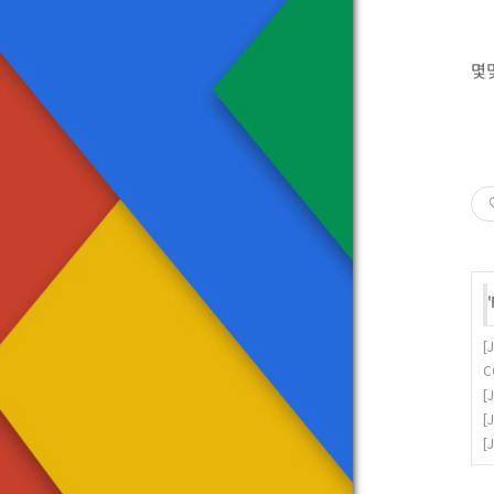
몇
'
[
C
[
[
[