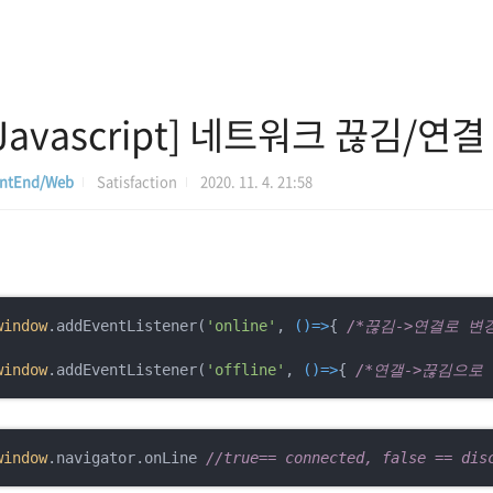
Javascript] 네트워크 끊김/연
ontEnd/Web
Satisfaction
2020. 11. 4. 21:58
window
.addEventListener(
'online'
, 
()=>
{ 
/*끊김->연결로 변
window
.addEventListener(
'offline'
, 
()=>
{ 
/*연갤->끊김으로
window
.navigator.onLine 
//true== connected, false == dis