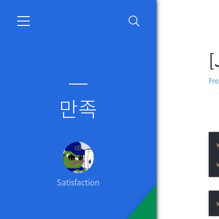
[
Fr
만족
Satisfaction