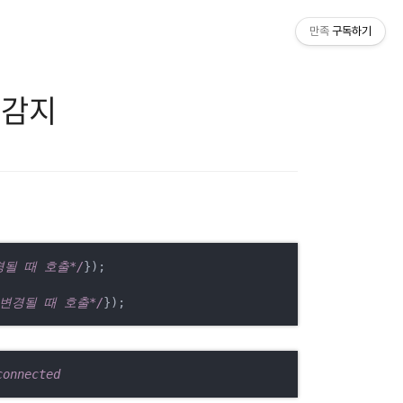
만족
구독하기
결 감지
경될 때 호출*/
});

 변경될 때 호출*/
});
connected