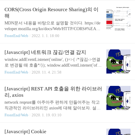
자 도구의 lighthouse 를 이용해 측정할 수 있다. 이미
기 // /path/js/lib.js export const foo= ()=>{ console.log
지와 글밖에 없는 간단한 html이지만 벌써부터..
('hello'); } lib.js 파일을 만들고 위 내용을 작성한다. li
CORS(Cross Origin Resource Sharing)의 이
b.js는 script태그에 넣어주지 않아도 된다. // /path/js/c
해
ode.js import {foo} from './lib.js'; foo(); /path/js/code.js
MDN문서 내용을 바탕으로 설명할 것이다. https://de
에는 위와 같이 import를 사용해 lib.js에서 export한
veloper.mozilla.org/ko/docs/Web/HTTP/CORS#%EA%
변수를 사용할 수 있다. 주..
B8%B0%EB%8A%A5%EC%A0%81_%EA%B0%9C%
FrontEnd/Web
2022. 1. 1. 18:00
EC%9A%94 교차 출처 리소스 공유 (CORS) - HTTP |
MDN 교차 출처 리소스 공유(Cross-Origin Resource S
haring, CORS)는 추가 HTTP 헤더를 사용하여, 한 출
[Javascript] 네트워크 끊김/연결 감지
처에서 실행 중인 웹 애플리케이션이 다른 출처의 선
window.addEventListener('online', ()=>{ /*끊김->연결
택한 자원에 접근할 수 있는 권한을 부여하도록 브라
로 변경될 때 호출*/}); window.addEventListener('offli
developer.mozilla.org CORS는 무엇이고, 왜 필요하며,
ne', ()=>{ /*연갤->끊김으로 변경될 때 호출*/}); wind
FrontEnd/Web
2020. 11. 4. 21:58
어떻게 CORS 문제를 해결하는지는 평소 개발할 때
ow.navigator.onLine //true== connected, false == discon
도 크게 도움이 되고, 웹 개발 직무 면접 시에도 자주
nected 몇몇 웹사이트는 네트워크 끊김/연결될 때 시
등장하는 만큼 반드시 ..
각적으로 알려주던게 신기해서 한번 알아봤다.
[Javascript] REST API 호출을 위한 라이브러
리, axios
network reqeust를 아주아주 편하게 만들어주는 작고
직관적인 라이브러리인 axios에 대해 알아보자. 설명
하기에 앞서, 만약 당신이 제이쿼리를 사용하고 있고
FrontEnd/Web
2020. 1. 19. 03:10
제이쿼리에서 사용하는 기능이 쿼리셀렉트(ex: $("#t
est") )와 네트워크 통신(ex: $.get(...))뿐이라면 쿼리셀
렉트를 기본 API로 변경하고 네트워크 부분은 axios
[Javascript] Cookie