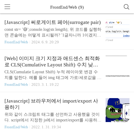
FrontEnd/Web (9)
[Javascript] 써로게이트 페어(surrogate pair)
const str= '😅';console.log(str.length); 위 코드를 실행하
면 콘솔에는 어떻게 표시될까? '1글자니까 1이겠지'
라고 생각할 수 있지만 2가 표시된다. 왜 이렇게 표
FrontEnd/Web
2024. 6. 9. 20:29
시되는지 알아보자 써로게이트 페어 (surrogate pai
r) 기본적으로 js에서 string은 UTF-16으로 다뤄진
다. UTF-16은 문자를 표현할 때 2바이트 또는 4바이
[Web] 이미지 크기 지정과 애드센스 최적화
트를 가변적으로 사용한다. 한국어 문자(가, 나, 다...)
로 CLS(Cumulative Layout Shift) 수치 낮추
는 2바이트로 표현이 가능하지만일부 한자나 이모지
기
CLS(Cumulatie Layout Shift) 누적 레이아웃 변경 수
등은 2바이트로 표현이 불가능해 2바이트를 더 사용
치를 말한다. 예를 들어 img 태그에 가로/세로값을 지
해야 한다, 따라서 기본적으로는 2바이트를 사용하
정하지 않았을 때, 이미지 로딩이 끝난 이후에야 크
FrontEnd/Web
2023. 3. 1. 19:22
되, 2바이트로 표현 가능한 범위 바깥의 문자열들은
기를 추정할 수 있으므로 이미지 로딩 중에는 크기가
2바이트를 더 사용하여 표현한다. 두 글자만큼의 공
0으로 추정되고 로딩이 끝나고 나면 크기가 결정되
간을 한 글자를 표현하는데 사..
어 레이아웃의 위치가 변경된다. 네트워크의 속도가
[Javascript] 브라우저에서 import/export 사
느리거나, 크기를 지정하지 않은 이미지의 갯수가 많
용하기
은 경우 많은 레이아웃 이동이 발생하고, 레이아웃의
위와 같이 스크립트 태그를 선언하고 사용했을 것이
이동은 사용자가 의도하지 않은 항목의 클릭과 같은
다. script에서 지정한 js에서 import/export를 사용하기
문제로 UX가 저해된다. 이것을 수치화시킨 것이 CL
위해서는 type='module'을 사용해야 한다. 이제 /path/j
FrontEnd/Web
2022. 1. 31. 19:34
S 수치이다. (lower is better) CLS 측정하기 크롬 개발
s/code에서 import/export를 사용할 수 있다. 사용해보