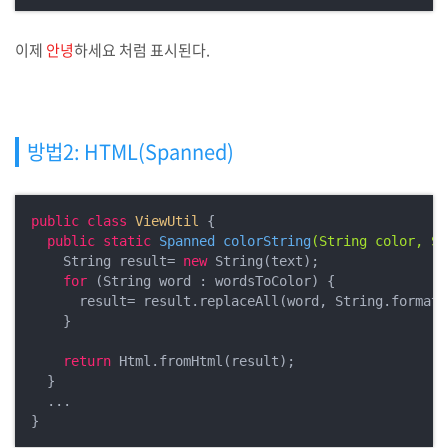
이제
안녕
하세요 처럼 표시된다.
방법2: HTML(Spanned)
public
class
ViewUtil
{

public
static
 Spanned 
colorString
(String color, St
    String result= 
new
 String(text);

for
 (String word : wordsToColor) {

      result= result.replaceAll(word, String.format(
    }

return
 Html.fromHtml(result);

  }

  ...

}