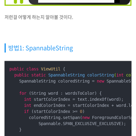
저런걸 어떻게 하는지 알아볼 것이다.
방법1: SpannableString
public
class
ViewUtil
{

public
static
 SpannableString 
colorString
(
int
 colo
    SpannableString coloredString = 
new
 SpannableStr
for
 (String word : wordsToColor) {

int
 startColorIndex = text.indexOf(word);

int
 endColorIndex = startColorIndex + word.leng
if
 (startColorIndex >= 
0
)

        coloredString.setSpan(
new
 ForegroundColorSpa
            Spannable.SPAN_EXCLUSIVE_EXCLUSIVE);

    }
